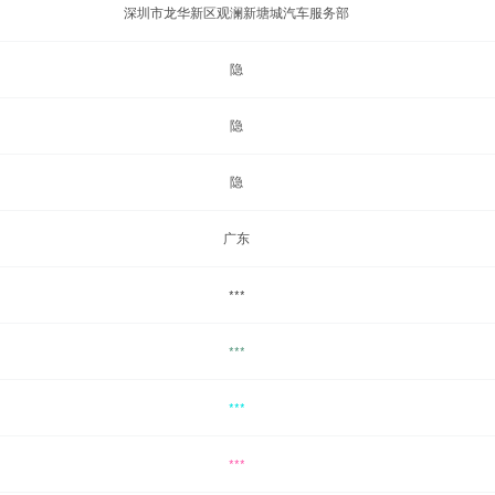
深圳市龙华新区观澜新塘城汽车服务部
隐
隐
隐
广东
***
***
***
***