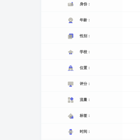
身份：
年龄：
性别：
学校：
位置：
评分：
流量：
标签：
时间：