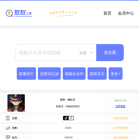
首页
会员中心
抖音
查权重
权重排行
违禁词过滤
视频去水印
提取音乐
更多>
昵称：穆祉丞
2026-01-04
立即更新
抖音号：76285570570
权重：
权重等级较高
指数：
65303
账号指数较高
粉丝：
1456183
粉丝质量较高