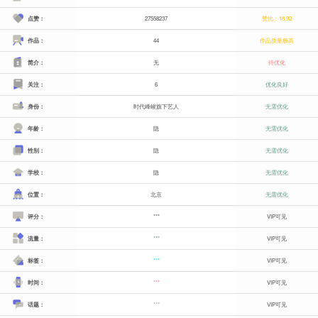
点赞：
27558237
赞比：18.92
作品：
44
作品质量极高
简介：
无
待优化
关注：
6
优化良好
身份：
时代峰峻旗下艺人
无需优化
年龄：
隐
无需优化
性别：
隐
无需优化
学校：
隐
无需优化
位置：
北京
无需优化
评分：
***
VIP可见
流量：
***
VIP可见
标签：
***
VIP可见
时间：
***
VIP可见
话题：
***
VIP可见