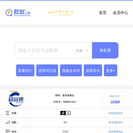
首页
会员中心
抖音
查权重
权重排行
违禁词过滤
视频去水印
提取音乐
更多>
昵称：超音速集运
2025-12-11
立即更新
抖音号：56699212413
权重：
权重等级良好
指数：
825
账号指数良好
粉丝：
37842
粉丝质量良好