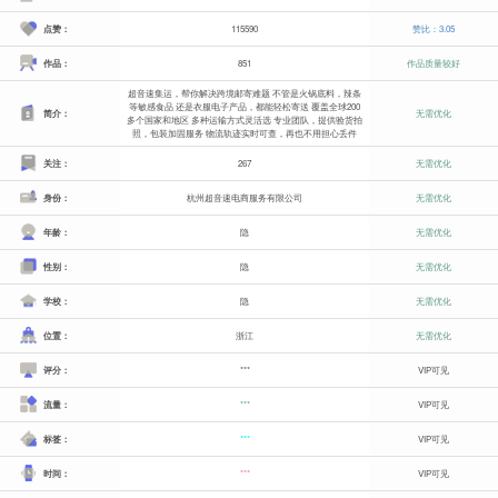
点赞：
115590
赞比：3.05
作品：
851
作品质量较好
超音速集运，帮你解决跨境邮寄难题 不管是火锅底料，辣条
等敏感食品 还是衣服电子产品，都能轻松寄送 覆盖全球200
简介：
无需优化
多个国家和地区 多种运输方式灵活选 专业团队，提供验货拍
照，包装加固服务 物流轨迹实时可查，再也不用担心丢件
关注：
267
无需优化
身份：
杭州超音速电商服务有限公司
无需优化
年龄：
隐
无需优化
性别：
隐
无需优化
学校：
隐
无需优化
位置：
浙江
无需优化
评分：
***
VIP可见
流量：
***
VIP可见
标签：
***
VIP可见
时间：
***
VIP可见