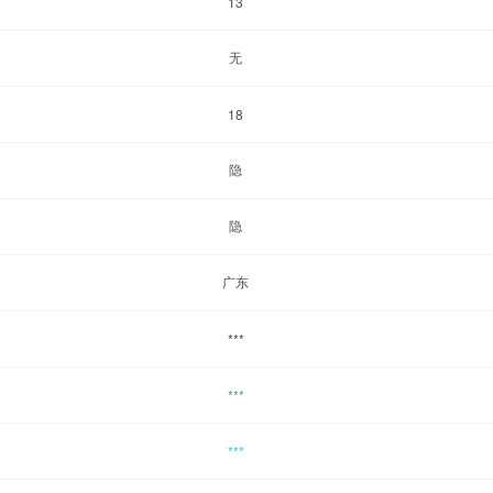
13
无
18
隐
隐
广东
***
***
***