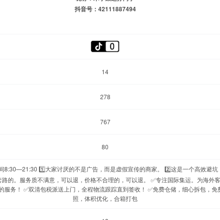
抖音号：42111887494
14
278
767
80
8:30—21:30 1️⃣大家讨厌的不是广告，而是虚假宣传的商家。 2️⃣这是一个高效避坑
套路的。服务质不满意，可以退，价格不合理的，可以退。 ✅专注国际集运。为海外
的服务！ ✅双清包税派送上门，全程物流跟踪直到签收！ ✅免费仓储，细心拆包，免
照，体积优化，合箱打包