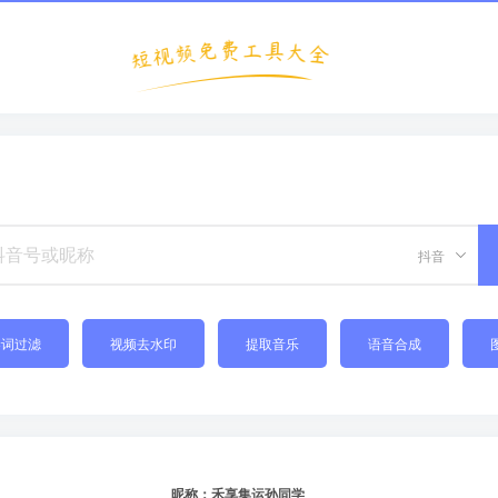
抖音
禁词过滤
视频去水印
提取音乐
语音合成
昵称：禾享集运孙同学