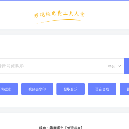
抖音
禁词过滤
视频去水印
提取音乐
语音合成
昵称：零度曙光【梦玩老表】