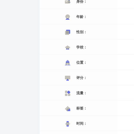
身份：
年龄：
性别：
学校：
位置：
评分：
流量：
标签：
时间：