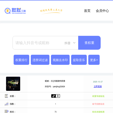
首页
会员中心
抖音
查权重
权重排行
违禁词过滤
视频去水印
提取音乐
更多>
昵称：长沙滴滴李师傅
2025-10-27
立即更新
抖音号：yanjing22424
权重：
权重等级较低
指数：
1
账号指数较差
粉丝：
76
粉丝未能检测