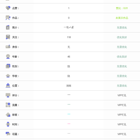
点赞：
1
赞比：0.01
作品：
0
未展示作品
一包🚬💰
简介：
无需优化
关注：
118
优化良好
身份：
无
无需优化
年龄：
46
优化良好
性别：
隐
无需优化
学校：
隐
无需优化
位置：
湖南
无需优化
评分：
***
VIP可见
流量：
***
VIP可见
标签：
***
VIP可见
时间：
***
VIP可见
话题：
***
VIP可见