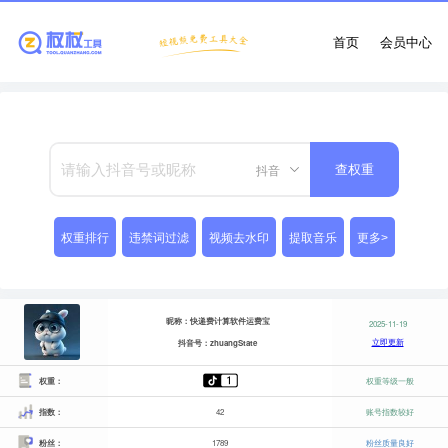
首页
会员中心
抖音
查权重
权重排行
违禁词过滤
视频去水印
提取音乐
更多>
昵称：快递费计算软件运费宝
2025-11-19
立即更新
抖音号：zhuangState
权重：
权重等级一般
指数：
42
账号指数较好
粉丝：
1789
粉丝质量良好