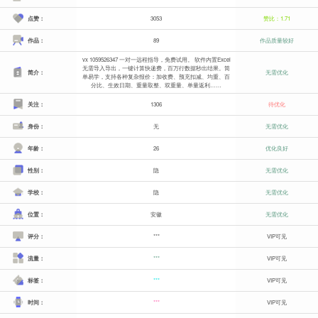
点赞：
3053
赞比：1.71
作品：
89
作品质量较好
vx 1059526347 一对一远程指导，免费试用。 软件内置Excel
无需导入导出，一键计算快递费，百万行数据秒出结果。简
简介：
无需优化
单易学，支持各种复杂报价：加收费、预充扣减、均重、百
分比、生效日期、重量取整、双重量、单量返利……
关注：
1306
待优化
身份：
无
无需优化
年龄：
26
优化良好
性别：
隐
无需优化
学校：
隐
无需优化
位置：
安徽
无需优化
评分：
***
VIP可见
流量：
***
VIP可见
标签：
***
VIP可见
时间：
***
VIP可见