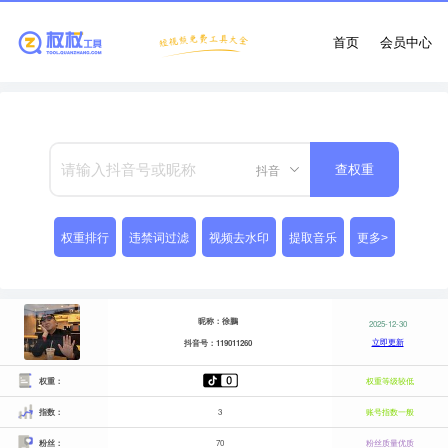
首页
会员中心
抖音
查权重
权重排行
违禁词过滤
视频去水印
提取音乐
更多>
昵称：徐鵬
2025-12-30
立即更新
抖音号：119011260
权重：
权重等级较低
指数：
3
账号指数一般
粉丝：
70
粉丝质量优质