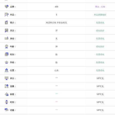
点赞：
459
赞比：6.56
作品：
5
作品质量较好
简介：
闲话终日有 不听自然无
无需优化
关注：
37
优化良好
身份：
无
无需优化
年龄：
20
优化良好
性别：
隐
无需优化
学校：
隐
无需优化
位置：
山东
无需优化
评分：
***
VIP可见
流量：
***
VIP可见
标签：
***
VIP可见
时间：
***
VIP可见
话题：
***
VIP可见