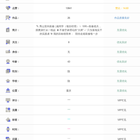
点赞：
13841
赞比：14.60
作品：
26
作品质量良好
🔨 秀山室内装修 | 姚同学（项目经理） ✨ 10年+装修老兵，
简介：
摸爬滚打从一线起 ❌ 不做空谈理论的“大师” ✅ 只当落地实干
无需优化
的实践者 🎯 我的目标很简单： 陪你走稳装修每一步
关注：
8
优化良好
身份：
无
无需优化
年龄：
43
优化良好
性别：
隐
无需优化
学校：
隐
无需优化
位置：
重庆
无需优化
评分：
***
VIP可见
流量：
***
VIP可见
标签：
***
VIP可见
时间：
***
VIP可见
话题：
***
VIP可见