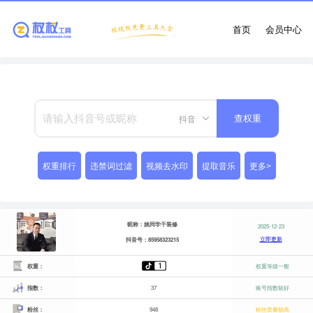
首页
会员中心
抖音
查权重
权重排行
违禁词过滤
视频去水印
提取音乐
更多>
昵称：姚同学干装修
2025-12-23
立即更新
抖音号：85958323215
权重：
权重等级一般
指数：
37
账号指数较好
粉丝：
948
粉丝质量较高