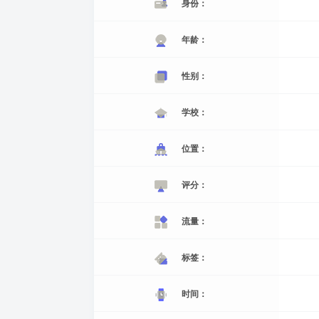
身份：
年龄：
性别：
学校：
位置：
评分：
流量：
标签：
时间：