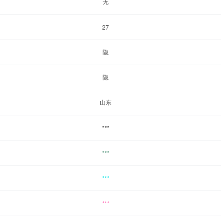
无
27
隐
隐
山东
***
***
***
***