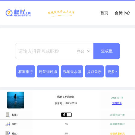
首页
会员中心
抖音
查权重
权重排行
违禁词过滤
视频去水印
提取音乐
更多>
昵称：岁月靖好
2025-10-18
立即更新
抖音号：1716316515
权重：
权重等级一般
指数：
35
账号指数较好
粉丝：
241
粉丝质量极高