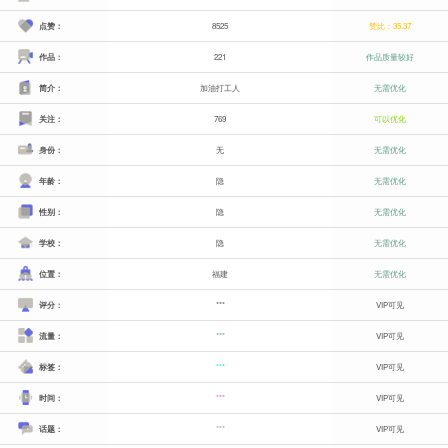
点赞：
8525
赞比：35.37
作品：
221
作品质量较好
简介：
加油打工人
无需优化
关注：
769
可以优化
身份：
无
无需优化
年龄：
隐
无需优化
性别：
隐
无需优化
学校：
隐
无需优化
位置：
福建
无需优化
评分：
***
VIP可见
流量：
***
VIP可见
标签：
***
VIP可见
时间：
***
VIP可见
话题：
***
VIP可见