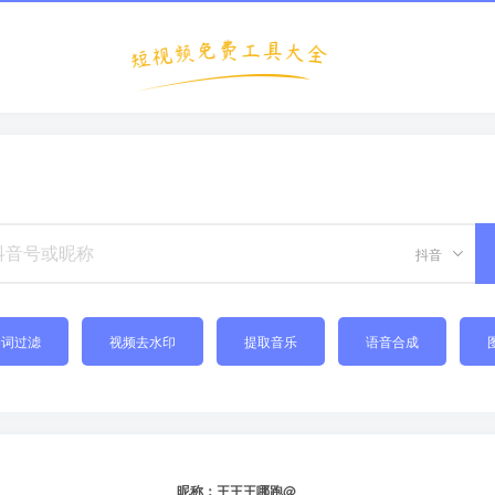
抖音
禁词过滤
视频去水印
提取音乐
语音合成
昵称：王王王哪跑@