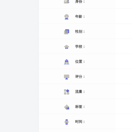
身份：
年龄：
性别：
学校：
位置：
评分：
流量：
标签：
时间：