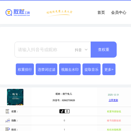
首页
会员中心
抖音
查权重
权重排行
违禁词过滤
视频去水印
提取音乐
更多>
昵称：南宁鱼儿
2025-12-31
立即更新
抖音号：82662730628
权重：
权重等级较低
指数：
0
账号指数较差
粉丝：
1
粉丝未能检测