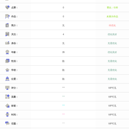
点赞：
0
赞比：0.00
作品：
0
未展示作品
简介：
无
待优化
关注：
4
优化良好
身份：
无
无需优化
年龄：
35
优化良好
性别：
隐
无需优化
学校：
隐
无需优化
位置：
隐
无需优化
评分：
***
VIP可见
流量：
***
VIP可见
标签：
***
VIP可见
时间：
***
VIP可见
话题：
***
VIP可见