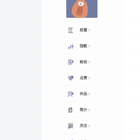
权重：
指数：
粉丝：
点赞：
作品：
简介：
关注：