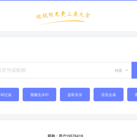
抖音
禁词过滤
视频去水印
提取音乐
语音合成
昵称：用户19576419