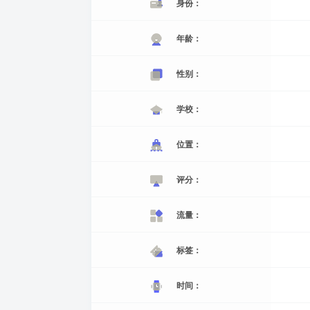
身份：
年龄：
性别：
学校：
位置：
评分：
流量：
标签：
时间：