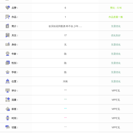
点赞：
6
赞比：0.16
作品：
1
作品质量一般
简介：
欲买桂花同载酒 终不似 少年…..
无需优化
关注：
17
优化良好
身份：
无
无需优化
年龄：
隐
无需优化
性别：
隐
无需优化
学校：
隐
无需优化
位置：
河南
无需优化
评分：
***
VIP可见
流量：
***
VIP可见
标签：
***
VIP可见
时间：
***
VIP可见
话题：
***
VIP可见