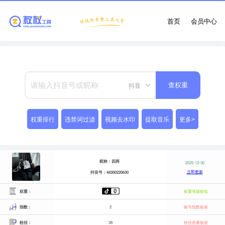
首页
会员中心
抖音
查权重
权重排行
违禁词过滤
视频去水印
提取音乐
更多>
昵称：四两
2025-12-30
立即更新
抖音号：44300220630
权重：
权重等级较低
指数：
2
账号指数较差
粉丝：
38
粉丝质量较差