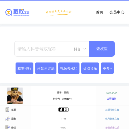
首页
会员中心
抖音
查权重
权重排行
违禁词过滤
视频去水印
提取音乐
更多>
昵称：悟能
2025-10-15
立即更新
抖音号：380415441
权重：
权重等级良好
指数：
1145
账号指数良好
粉丝：
41217
粉丝质量优质