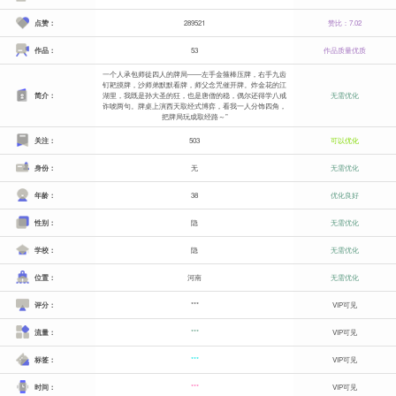
点赞：
289521
赞比：7.02
作品：
53
作品质量优质
一个人承包师徒四人的牌局——左手金箍棒压牌，右手九齿
钉耙摸牌，沙师弟默默看牌，师父念咒催开牌。炸金花的江
简介：
湖里，我既是孙大圣的狂，也是唐僧的稳，偶尔还得学八戒
无需优化
诈唬两句。牌桌上演西天取经式博弈，看我一人分饰四角，
把牌局玩成取经路～”
关注：
503
可以优化
身份：
无
无需优化
年龄：
38
优化良好
性别：
隐
无需优化
学校：
隐
无需优化
位置：
河南
无需优化
评分：
***
VIP可见
流量：
***
VIP可见
标签：
***
VIP可见
时间：
***
VIP可见