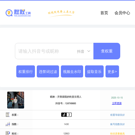
首页
会员中心
抖音
查权重
权重排行
违禁词过滤
视频去水印
提取音乐
更多>
昵称：开美容院的吃货主理人
2025-10-15
立即更新
抖音号：124749885
权重：
权重等级良好
指数：
1430
账号指数良好
粉丝：
12863
粉丝质量极高