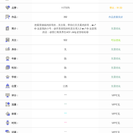
点赞：
1177375
赞比：91.53
作品：
392
作品质量良好
想看景德镇鸡排哥的，关注我，带你们天天看鸡排哥，🍣🍤
简介：
🍥 这是我的小号：@开美容院的吃货主理人2 🍣🍤🍥 这是我
无需优化
的店：@里仁唯美养生➕Dr Jang 皮管哈哈😄
关注：
502
可以优化
身份：
无
无需优化
年龄：
隐
无需优化
性别：
隐
无需优化
学校：
隐
无需优化
位置：
江西
无需优化
评分：
***
VIP可见
流量：
***
VIP可见
标签：
***
VIP可见
时间：
***
VIP可见
话题：
***
VIP可见