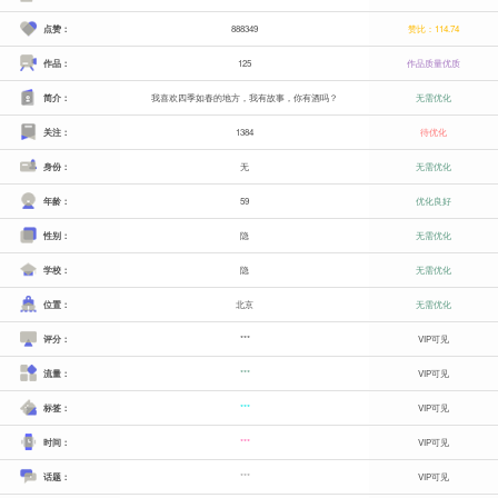
点赞：
888349
赞比：114.74
作品：
125
作品质量优质
简介：
我喜欢四季如春的地方，我有故事，你有酒吗？
无需优化
关注：
1384
待优化
身份：
无
无需优化
年龄：
59
优化良好
性别：
隐
无需优化
学校：
隐
无需优化
位置：
北京
无需优化
评分：
***
VIP可见
流量：
***
VIP可见
标签：
***
VIP可见
时间：
***
VIP可见
话题：
***
VIP可见