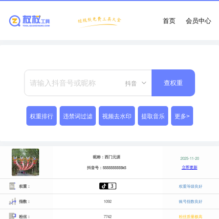
首页
会员中心
抖音
查权重
权重排行
违禁词过滤
视频去水印
提取音乐
更多>
昵称：西门元涯
2025-11-20
立即更新
抖音号：5555555555k5
权重：
权重等级良好
指数：
1092
账号指数良好
粉丝：
7742
粉丝质量极高