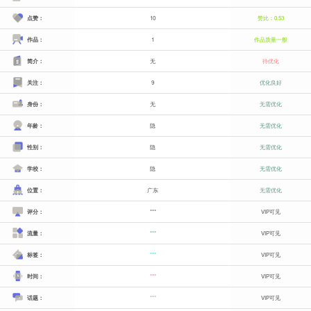
点赞：
10
赞比：0.53
作品：
1
作品质量一般
简介：
无
待优化
关注：
9
优化良好
身份：
无
无需优化
年龄：
隐
无需优化
性别：
隐
无需优化
学校：
隐
无需优化
位置：
广东
无需优化
评分：
***
VIP可见
流量：
***
VIP可见
标签：
***
VIP可见
时间：
***
VIP可见
话题：
***
VIP可见