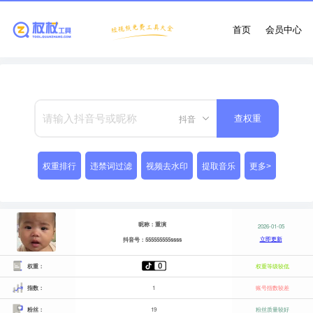
首页
会员中心
抖音
查权重
权重排行
违禁词过滤
视频去水印
提取音乐
更多>
昵称：重演
2026-01-05
立即更新
抖音号：555555555ssss
权重：
权重等级较低
指数：
1
账号指数较差
粉丝：
19
粉丝质量较好