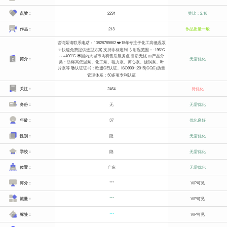
点赞：
2291
赞比：2.18
作品：
213
作品质量一般
咨询泵请联系电话：13828785862 ❤️15年专注于化工高低温泵
✨快速免费提供选型方案 支持非标定制 💧耐温范围：-196℃
～+400℃ 💟国内大城市均有售后服务点 售后无忧 🎀产品分
简介：
无需优化
类：防爆高低温泵、化工泵、磁力泵、离心泵、旋涡泵、叶
片泵等 📚认证证书：欧盟CE认证、ISO9001:2015(CQC)质量
管理体系；50多项专利认证
关注：
2464
待优化
身份：
无
无需优化
年龄：
37
优化良好
性别：
隐
无需优化
学校：
隐
无需优化
位置：
广东
无需优化
评分：
***
VIP可见
流量：
***
VIP可见
标签：
***
VIP可见