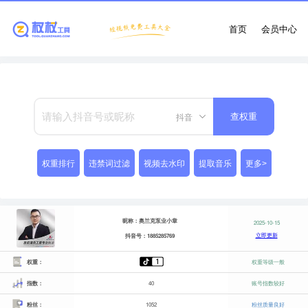
首页
会员中心
抖音
查权重
权重排行
违禁词过滤
视频去水印
提取音乐
更多>
昵称：奥兰克泵业小章
2025-10-15
立即更新
抖音号：1885285769
权重：
权重等级一般
指数：
40
账号指数较好
粉丝：
1052
粉丝质量良好