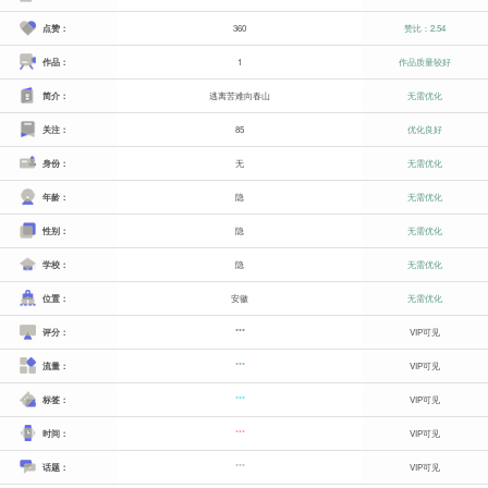
点赞：
360
赞比：2.54
作品：
1
作品质量较好
简介：
逃离苦难向春山
无需优化
关注：
85
优化良好
身份：
无
无需优化
年龄：
隐
无需优化
性别：
隐
无需优化
学校：
隐
无需优化
位置：
安徽
无需优化
评分：
***
VIP可见
流量：
***
VIP可见
标签：
***
VIP可见
时间：
***
VIP可见
话题：
***
VIP可见