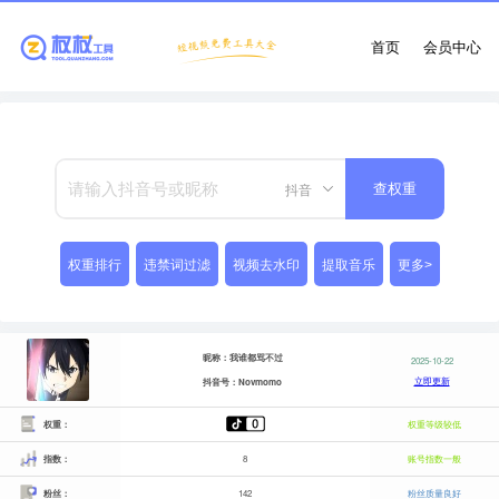
首页
会员中心
抖音
查权重
权重排行
违禁词过滤
视频去水印
提取音乐
更多>
昵称：我谁都骂不过
2025-10-22
立即更新
抖音号：Novmomo
权重：
权重等级较低
指数：
8
账号指数一般
粉丝：
142
粉丝质量良好