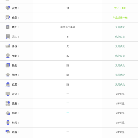
点赞：
11
赞比：1.00
作品：
1
作品质量一般
简介：
享受当下美好
无需优化
关注：
5
优化良好
身份：
无
无需优化
年龄：
30
优化良好
性别：
隐
无需优化
学校：
隐
无需优化
位置：
隐
无需优化
评分：
***
VIP可见
流量：
***
VIP可见
标签：
***
VIP可见
时间：
***
VIP可见
话题：
***
VIP可见