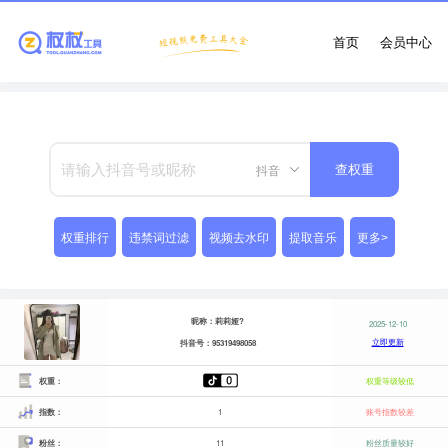
首页
会员中心
抖音
查权重
权重排行
违禁词过滤
视频去水印
提取音乐
更多>
昵称：莉莉娅?
2025-12-10
立即更新
抖音号：95319498058
权重：
权重等级较低
指数：
1
账号指数较差
粉丝：
11
粉丝质量较好