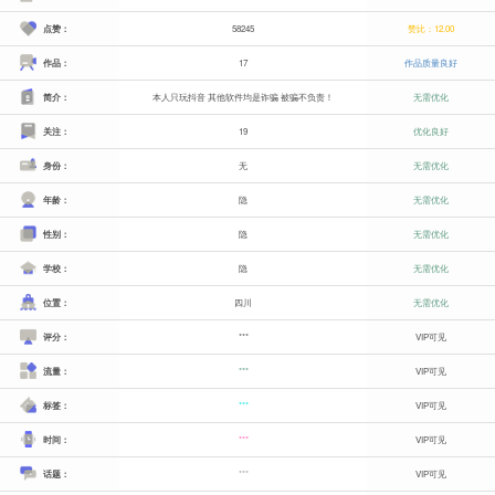
点赞：
58245
赞比：12.00
作品：
17
作品质量良好
简介：
本人只玩抖音 其他软件均是诈骗 被骗不负责！
无需优化
关注：
19
优化良好
身份：
无
无需优化
年龄：
隐
无需优化
性别：
隐
无需优化
学校：
隐
无需优化
位置：
四川
无需优化
评分：
***
VIP可见
流量：
***
VIP可见
标签：
***
VIP可见
时间：
***
VIP可见
话题：
***
VIP可见