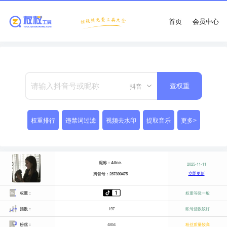
首页
会员中心
抖音
查权重
权重排行
违禁词过滤
视频去水印
提取音乐
更多>
昵称：Aline.
2025-11-11
立即更新
抖音号：287390475
权重：
权重等级一般
指数：
197
账号指数较好
粉丝：
4854
粉丝质量较高