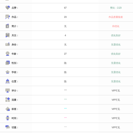
点赞：
67
赞比：2.23
作品：
23
作品质量较差
简介：
无
待优化
关注：
4
优化良好
身份：
无
无需优化
年龄：
27
优化良好
性别：
隐
无需优化
学校：
隐
无需优化
位置：
隐
无需优化
评分：
***
VIP可见
流量：
***
VIP可见
标签：
***
VIP可见
时间：
***
VIP可见
话题：
***
VIP可见