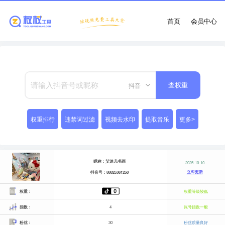
首页
会员中心
抖音
查权重
权重排行
违禁词过滤
视频去水印
提取音乐
更多>
昵称：艾迪儿书画
2025-10-10
立即更新
抖音号：88825361250
权重：
权重等级较低
指数：
4
账号指数一般
粉丝：
30
粉丝质量良好