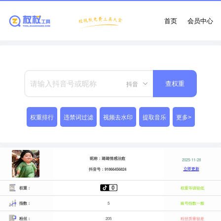
首页
会员中心
抖音
查权重
权重排行
违禁词过滤
视频去水印
提取音乐
更多>
昵称：璐璐情感治愈
2025-11-28
立即更新
抖音号：91866456824
权重：
权重等级较低
指数：
5
账号指数一般
粉丝：
205
粉丝质量较差