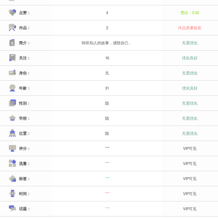
点赞：
4
赞比：0.02
作品：
2
作品质量较差
简介：
聆听别人的故事，感悟自己。
无需优化
关注：
16
优化良好
身份：
无
无需优化
年龄：
31
优化良好
性别：
隐
无需优化
学校：
隐
无需优化
位置：
隐
无需优化
评分：
***
VIP可见
流量：
***
VIP可见
标签：
***
VIP可见
时间：
***
VIP可见
话题：
***
VIP可见