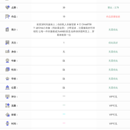
点赞：
39
赞比：2.79
作品：
19
作品质量较差
前资深时尚媒体人｜你的私人衣橱管家 👩👚:Orea8708
👔:@Orea小衣橱（同款看这里） 少即是多，注重服装的可持
简介：
无需优化
续性 让每一件衣服都成为ootd的首选 始终保持面料至上，穿
着体验第一位
关注：
1
优化良好
身份：
无
无需优化
年龄：
隐
无需优化
性别：
隐
无需优化
学校：
隐
无需优化
位置：
隐
无需优化
评分：
***
VIP可见
流量：
***
VIP可见
标签：
***
VIP可见
时间：
***
VIP可见