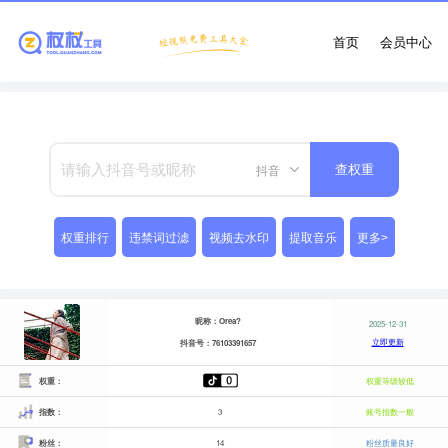
首页
会员中心
抖音
查权重
权重排行
违禁词过滤
视频去水印
提取音乐
更多>
昵称：Orea?
2025-12-31
立即更新
抖音号：76103391657
权重：
权重等级较低
指数：
3
账号指数一般
粉丝：
14
粉丝质量良好