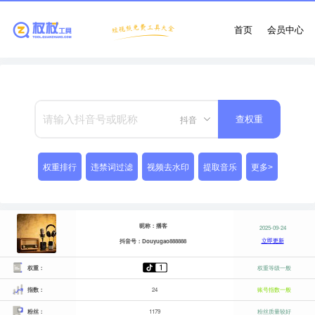
首页
会员中心
抖音
查权重
权重排行
违禁词过滤
视频去水印
提取音乐
更多>
昵称：播客
2025-09-24
立即更新
抖音号：Douyugao888888
权重：
权重等级一般
指数：
24
账号指数一般
粉丝：
1179
粉丝质量较好