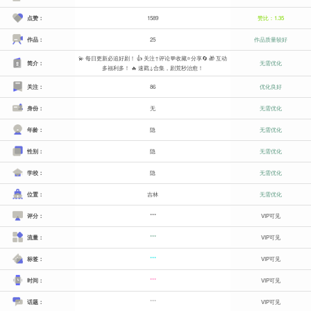
点赞：
1589
赞比：1.35
作品：
25
作品质量较好
💫 每日更新必追好剧！ 👍 关注↑评论💬收藏⭐分享🔄 🎁 互动
简介：
无需优化
多福利多！ 🔥 速戳↓合集，剧荒秒治愈！
关注：
86
优化良好
身份：
无
无需优化
年龄：
隐
无需优化
性别：
隐
无需优化
学校：
隐
无需优化
位置：
吉林
无需优化
评分：
***
VIP可见
流量：
***
VIP可见
标签：
***
VIP可见
时间：
***
VIP可见
话题：
***
VIP可见