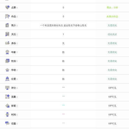
点赞：
0
赞比：0.00
作品：
0
未展示作品
简介：
一个有温度的青衫先生 超会取名字@青山取名
无需优化
关注：
1
优化良好
身份：
无
无需优化
年龄：
隐
无需优化
性别：
隐
无需优化
学校：
隐
无需优化
位置：
隐
无需优化
评分：
***
VIP可见
流量：
***
VIP可见
标签：
***
VIP可见
时间：
***
VIP可见
话题：
***
VIP可见