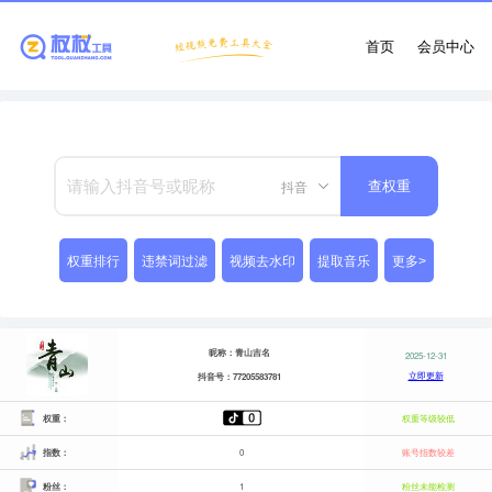
首页
会员中心
抖音
查权重
权重排行
违禁词过滤
视频去水印
提取音乐
更多>
昵称：青山吉名
2025-12-31
立即更新
抖音号：77205583781
权重：
权重等级较低
指数：
0
账号指数较差
粉丝：
1
粉丝未能检测