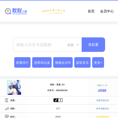
首页
会员中心
抖音
查权重
权重排行
违禁词过滤
视频去水印
提取音乐
更多>
昵称：東夏_DX
2025-11-14
立即更新
抖音号：29003892304
权重：
权重等级良好
指数：
1277
账号指数良好
粉丝：
28449
粉丝质量较高