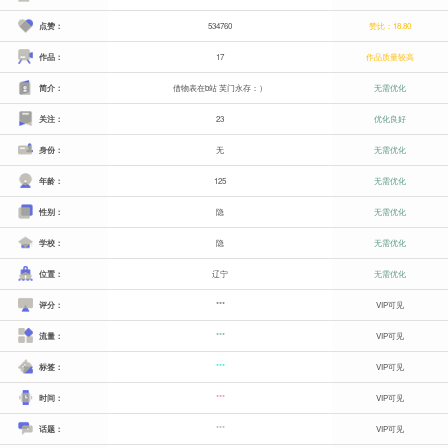
点赞：
534760
赞比：18.80
作品：
17
作品质量较高
简介：
借物表在b站 芙门永存：）
无需优化
关注：
23
优化良好
身份：
无
无需优化
年龄：
125
无需优化
性别：
隐
无需优化
学校：
隐
无需优化
位置：
辽宁
无需优化
评分：
***
VIP可见
流量：
***
VIP可见
标签：
***
VIP可见
时间：
***
VIP可见
话题：
***
VIP可见