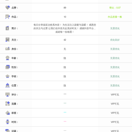
点赞：
89
赞比：0.07
作品：
10
作品质量一般
每日分享搞笑治愈系内容！ 为生活注入甜蜜与温暖！ 感恩您
简介：
的关注与点赞 让我们在抖音共赴美好时光！ 感谢抖音平台，
无需优化
成就每一份相遇！
关注：
42
优化良好
身份：
无
无需优化
年龄：
隐
无需优化
性别：
隐
无需优化
学校：
隐
无需优化
位置：
隐
无需优化
评分：
***
VIP可见
流量：
***
VIP可见
标签：
***
VIP可见
时间：
***
VIP可见
话题：
***
VIP可见