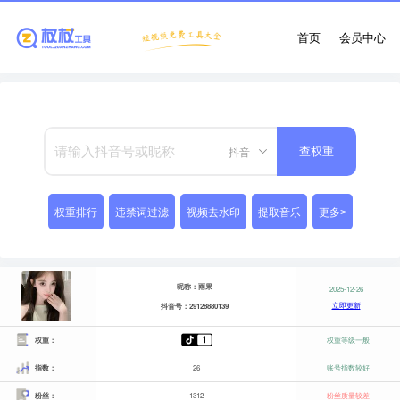
首页
会员中心
抖音
查权重
权重排行
违禁词过滤
视频去水印
提取音乐
更多>
昵称：雨果
2025-12-26
立即更新
抖音号：29128880139
权重：
权重等级一般
指数：
26
账号指数较好
粉丝：
1312
粉丝质量较差