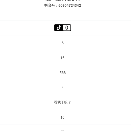
抖音号：50904724342
6
16
568
4
看我干嘛？
16