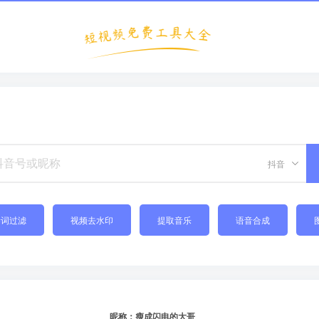
抖音
禁词过滤
视频去水印
提取音乐
语音合成
昵称：瘦成闪电的大哥