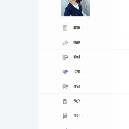
权重：
指数：
粉丝：
点赞：
作品：
简介：
关注：