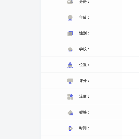
身份：
年龄：
性别：
学校：
位置：
评分：
流量：
标签：
时间：