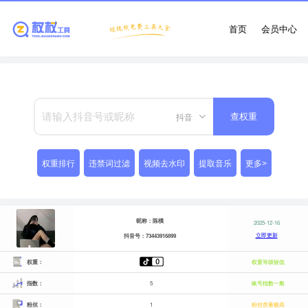
首页
会员中心
抖音
查权重
权重排行
违禁词过滤
视频去水印
提取音乐
更多>
昵称：陈橫
2025-12-16
立即更新
抖音号：73443916899
权重：
权重等级较低
指数：
5
账号指数一般
粉丝：
1
粉丝质量极高