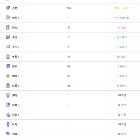
点赞：
105
赞比：105.00
作品：
1
作品质量较好
简介：
无
待优化
关注：
0
优化良好
身份：
无
无需优化
年龄：
34
优化良好
性别：
隐
无需优化
学校：
隐
无需优化
位置：
隐
无需优化
评分：
***
VIP可见
流量：
***
VIP可见
标签：
***
VIP可见
时间：
***
VIP可见
话题：
***
VIP可见