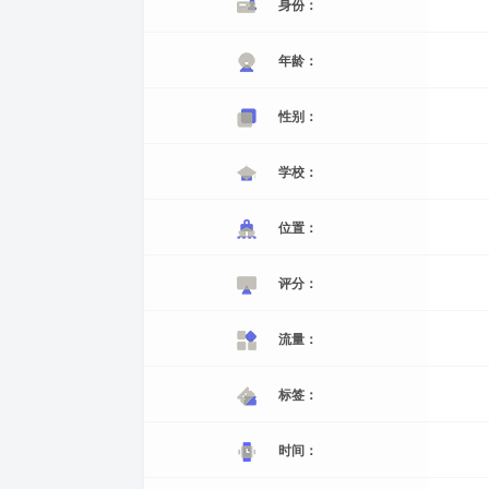
身份：
年龄：
性别：
学校：
位置：
评分：
流量：
标签：
时间：