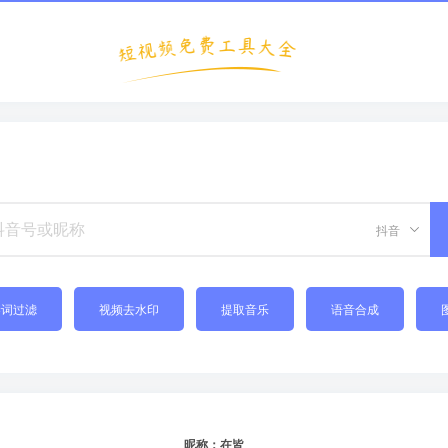
抖音
禁词过滤
视频去水印
提取音乐
语音合成
昵称：在皆