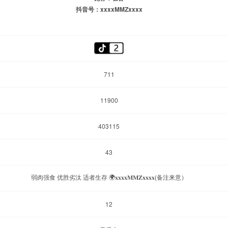
抖音号：xxxxMMZxxxx
711
11900
403115
43
弱肉强食 优胜劣汰 适者生存 🌍𝐱𝐱𝐱𝐱𝐌𝐌𝐙𝐱𝐱𝐱𝐱(备注来意）
12