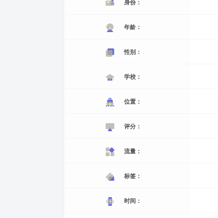
身份：
年龄：
性别：
学校：
位置：
评分：
流量：
标签：
时间：