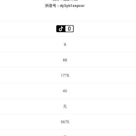
抖音号：dy3yb1xepcsr
8
88
1776
40
无
5675