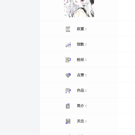
权重：
指数：
粉丝：
点赞：
作品：
简介：
关注：