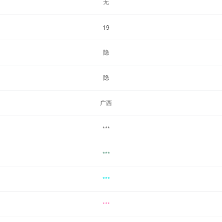
无
19
隐
隐
广西
***
***
***
***