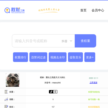
首页
会员中心
抖音
查权重
权重排行
违禁词过滤
视频去水印
提取音乐
更多>
昵称：重生之我是天才大帅比
2025-12-11
立即更新
抖音号：maouzh6
权重：
权重等级较低
指数：
6
账号指数一般
粉丝：
167
粉丝质量极高