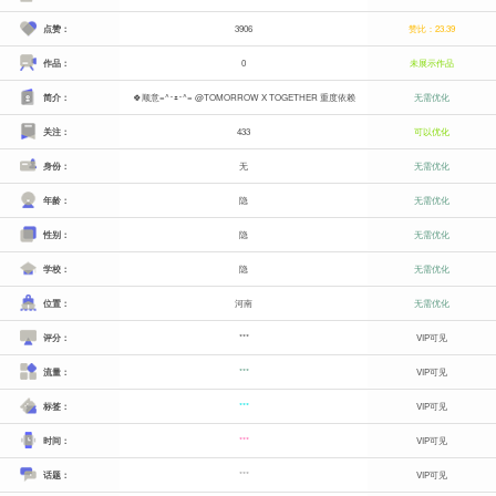
点赞：
3906
赞比：23.39
作品：
0
未展示作品
简介：
🍀顺意=^･ｪ･^= @TOMORROW X TOGETHER 重度依赖
无需优化
关注：
433
可以优化
身份：
无
无需优化
年龄：
隐
无需优化
性别：
隐
无需优化
学校：
隐
无需优化
位置：
河南
无需优化
评分：
***
VIP可见
流量：
***
VIP可见
标签：
***
VIP可见
时间：
***
VIP可见
话题：
***
VIP可见