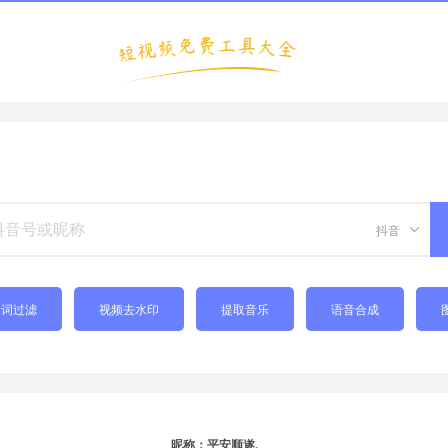
抖音
禁词过滤
视频去水印
提取音乐
语音合成
昵称：平安顺遂.