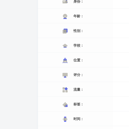
身份：
年龄：
性别：
学校：
位置：
评分：
流量：
标签：
时间：