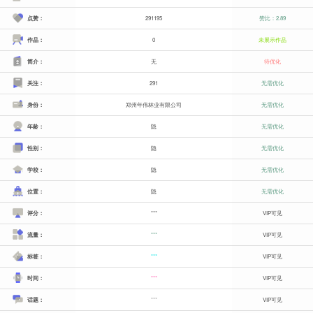
点赞：
291195
赞比：2.89
作品：
0
未展示作品
简介：
无
待优化
关注：
291
无需优化
身份：
郑州年伟林业有限公司
无需优化
年龄：
隐
无需优化
性别：
隐
无需优化
学校：
隐
无需优化
位置：
隐
无需优化
评分：
***
VIP可见
流量：
***
VIP可见
标签：
***
VIP可见
时间：
***
VIP可见
话题：
***
VIP可见