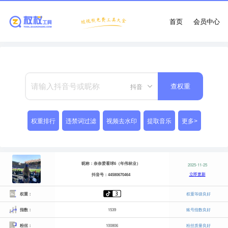
首页
会员中心
抖音
查权重
权重排行
违禁词过滤
视频去水印
提取音乐
更多>
昵称：奈奈爱看球6（年伟林业）
2025-11-25
立即更新
抖音号：44580670464
权重：
权重等级良好
指数：
1539
账号指数良好
粉丝：
100806
粉丝质量良好