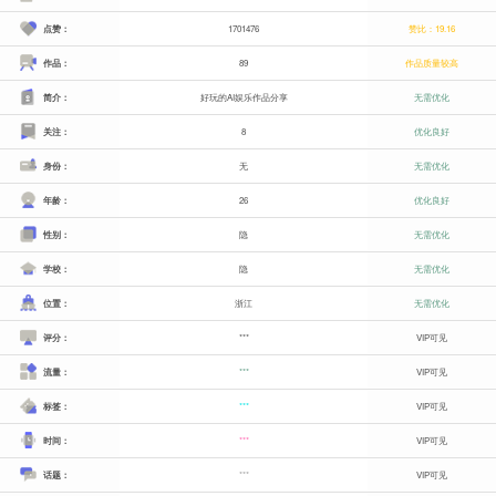
点赞：
1701476
赞比：19.16
作品：
89
作品质量较高
简介：
好玩的AI娱乐作品分享
无需优化
关注：
8
优化良好
身份：
无
无需优化
年龄：
26
优化良好
性别：
隐
无需优化
学校：
隐
无需优化
位置：
浙江
无需优化
评分：
***
VIP可见
流量：
***
VIP可见
标签：
***
VIP可见
时间：
***
VIP可见
话题：
***
VIP可见