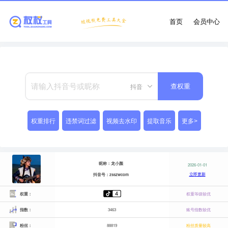
首页
会员中心
抖音
查权重
权重排行
违禁词过滤
视频去水印
提取音乐
更多>
昵称：龙小颜
2026-01-01
立即更新
抖音号：zsszwcom
权重：
权重等级较优
指数：
3463
账号指数较优
粉丝：
88819
粉丝质量较高