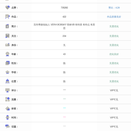
点赞：
735282
赞比：4.24
作品：
422
作品质量良好
百尚尊丽创始人 VERA BOBSKY 简称VB 有特质 有特点 有意
简介：
无需优化
思
关注：
234
无需优化
身份：
无
无需优化
年龄：
43
优化良好
性别：
隐
无需优化
学校：
隐
无需优化
位置：
隐
无需优化
评分：
***
VIP可见
流量：
***
VIP可见
标签：
***
VIP可见
时间：
***
VIP可见
话题：
***
VIP可见