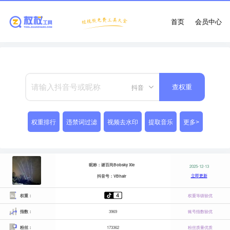
首页
会员中心
抖音
查权重
权重排行
违禁词过滤
视频去水印
提取音乐
更多>
昵称：谢百尚Bobsky Xie
2025-12-13
立即更新
抖音号：VBhair
权重：
权重等级较优
指数：
3969
账号指数较优
粉丝：
173362
粉丝质量优质