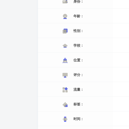
身份：
年龄：
性别：
学校：
位置：
评分：
流量：
标签：
时间：