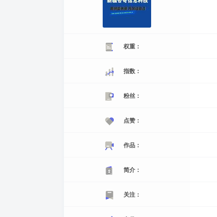
权重：
指数：
粉丝：
点赞：
作品：
简介：
关注：