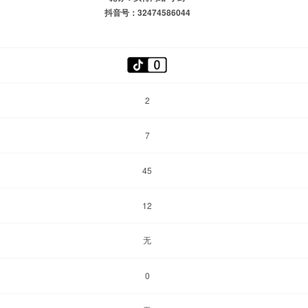
抖音号：32474586044
2
7
45
12
无
0