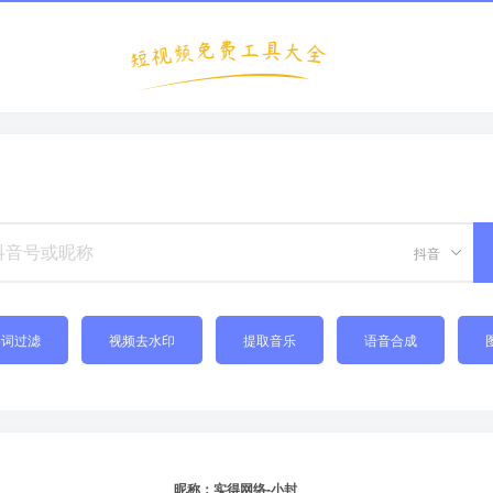
抖音
禁词过滤
视频去水印
提取音乐
语音合成
昵称：实得网络-小封