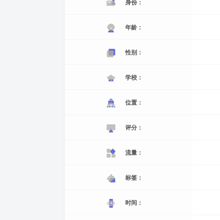
身份：
年龄：
性别：
学校：
位置：
评分：
流量：
标签：
时间：