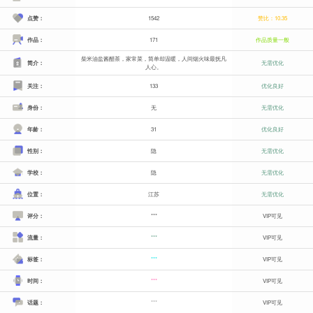
点赞：
1542
赞比：10.35
作品：
171
作品质量一般
柴米油盐酱醋茶，家常菜，简单却温暖，人间烟火味最抚凡
简介：
无需优化
人心。
关注：
133
优化良好
身份：
无
无需优化
年龄：
31
优化良好
性别：
隐
无需优化
学校：
隐
无需优化
位置：
江苏
无需优化
评分：
***
VIP可见
流量：
***
VIP可见
标签：
***
VIP可见
时间：
***
VIP可见
话题：
***
VIP可见