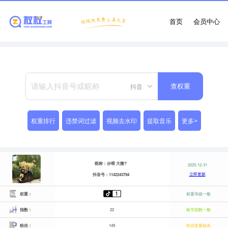
首页
会员中心
抖音
查权重
权重排行
违禁词过滤
视频去水印
提取音乐
更多>
昵称：@喂 大微?
2025-12-31
立即更新
抖音号：1142243794
权重：
权重等级一般
指数：
22
账号指数一般
粉丝：
149
粉丝质量较高