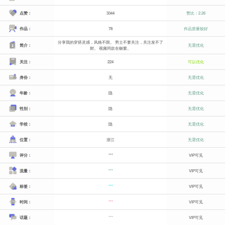
点赞：
3344
赞比：2.26
作品：
78
作品质量较好
分享我的穿搭灵感，风格不限。 男士不要关注，关注发不了
简介：
无需优化
财。 视频同款在橱窗。
关注：
224
可以优化
身份：
无
无需优化
年龄：
隐
无需优化
性别：
隐
无需优化
学校：
隐
无需优化
位置：
浙江
无需优化
评分：
***
VIP可见
流量：
***
VIP可见
标签：
***
VIP可见
时间：
***
VIP可见
话题：
***
VIP可见