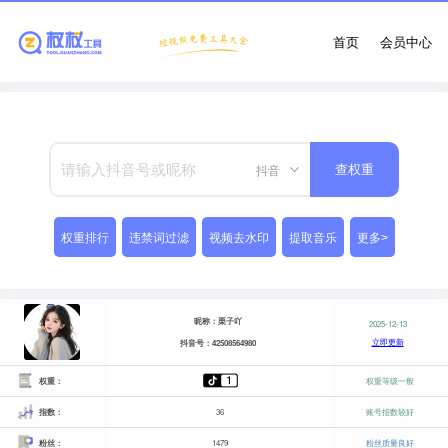
首页
会员中心
抖音
查权重
权重排行
违禁词过滤
视频去水印
提取音乐
更多>
昵称：栗子吖
2025-12-13
立即更新
抖音号：42508564980
权重：
权重等级一般
指数：
36
账号指数较好
粉丝：
1479
粉丝质量良好