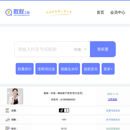
首页
会员中心
抖音
查权重
权重排行
违禁词过滤
视频去水印
提取音乐
更多>
昵称：闫老一鲜肉饺子朱芳(官方总号)
2025-11-12
立即更新
抖音号：zf18539626333
权重：
权重等级良好
指数：
1880
账号指数良好
粉丝：
96102
粉丝质量较好