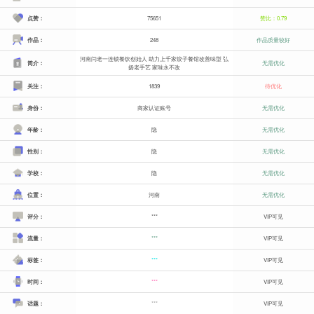
点赞：
75651
赞比：0.79
作品：
248
作品质量较好
河南闫老一连锁餐饮创始人 助力上千家饺子餐馆改善味型 弘
简介：
无需优化
扬老手艺 家味永不改
关注：
1839
待优化
身份：
商家认证账号
无需优化
年龄：
隐
无需优化
性别：
隐
无需优化
学校：
隐
无需优化
位置：
河南
无需优化
评分：
***
VIP可见
流量：
***
VIP可见
标签：
***
VIP可见
时间：
***
VIP可见
话题：
***
VIP可见