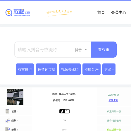
首页
会员中心
抖音
查权重
权重排行
违禁词过滤
视频去水印
提取音乐
更多>
昵称：臻品二手色选机
2025-09-04
立即更新
抖音号：1540189329
权重：
权重等级一般
指数：
39
账号指数较好
粉丝：
3047
粉丝质量一般