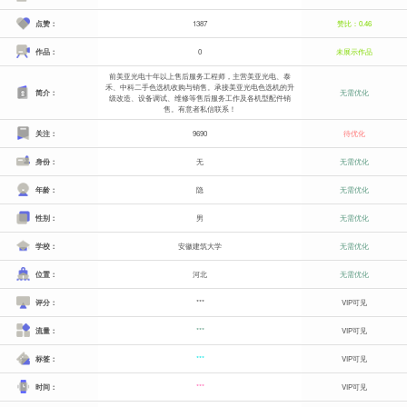
点赞：
1387
赞比：0.46
作品：
0
未展示作品
前美亚光电十年以上售后服务工程师，主营美亚光电、泰
禾、中科二手色选机收购与销售。承接美亚光电色选机的升
简介：
无需优化
级改造、设备调试、维修等售后服务工作及各机型配件销
售。有意者私信联系！
关注：
9690
待优化
身份：
无
无需优化
年龄：
隐
无需优化
性别：
男
无需优化
学校：
安徽建筑大学
无需优化
位置：
河北
无需优化
评分：
***
VIP可见
流量：
***
VIP可见
标签：
***
VIP可见
时间：
***
VIP可见