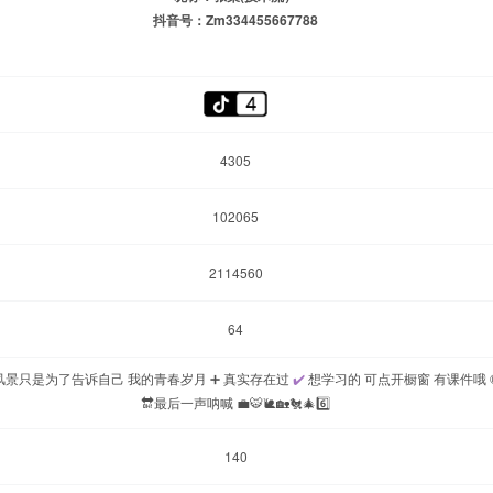
抖音号：Zm334455667788
4305
102065
2114560
64
风景只是为了告诉自己 我的青春岁月 ➕ 真实存在过
✔
️ 想学习的 可点开橱窗 有课件哦 ®️⬇
🔛最后一声呐喊 💼🐯🐌🏡🐔🎄6️⃣
140