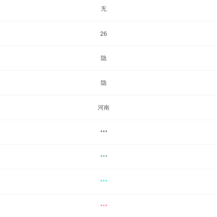
无
26
隐
隐
河南
***
***
***
***