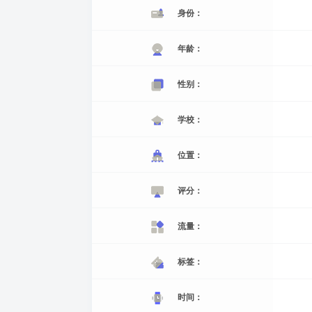
身份：
年龄：
性别：
学校：
位置：
评分：
流量：
标签：
时间：