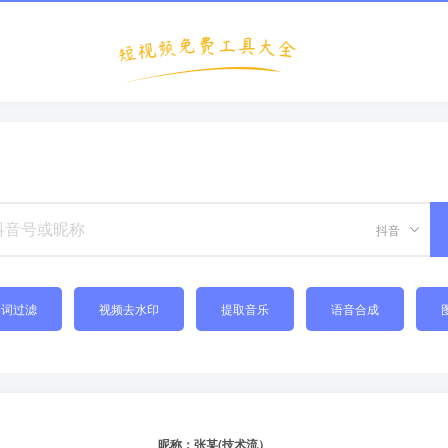
抖音
禁词过滤
视频去水印
提取音乐
语音合成
昵称：张某(技术流）