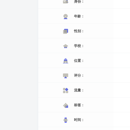
身份：
年龄：
性别：
学校：
位置：
评分：
流量：
标签：
时间：