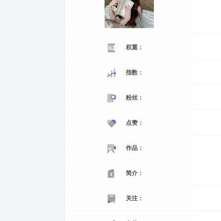
权重：
指数：
粉丝：
点赞：
作品：
简介：
关注：