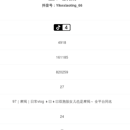
抖音号：Yikexiaoting_66
4918
161185
820259
27
97｜摩羯｜日常vlog 👧🏻👧🏻双胞胎女儿也是摩羯～ 全平台同名
24