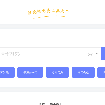
抖音
禁词过滤
视频去水印
提取音乐
语音合成
昵称：一颗小婷儿