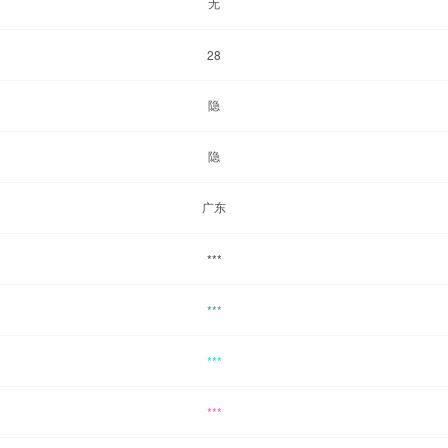
无
28
隐
隐
广东
***
***
***
***