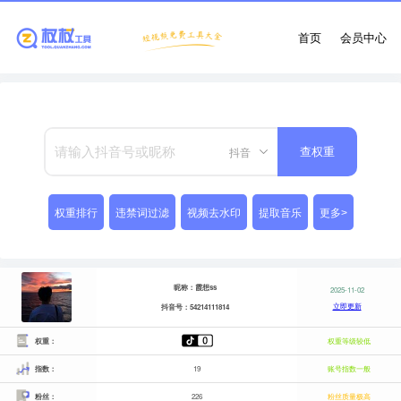
首页
会员中心
抖音
查权重
权重排行
违禁词过滤
视频去水印
提取音乐
更多>
昵称：霞想ss
2025-11-02
立即更新
抖音号：54214111814
权重：
权重等级较低
指数：
19
账号指数一般
粉丝：
226
粉丝质量极高