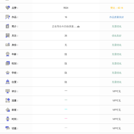
点赞：
9524
赞比：42.14
作品：
16
作品质量良好
简介：
正在导出今日份浪漫......🌅
无需优化
关注：
26
优化良好
身份：
无
无需优化
年龄：
隐
无需优化
性别：
隐
无需优化
学校：
隐
无需优化
位置：
隐
无需优化
评分：
***
VIP可见
流量：
***
VIP可见
标签：
***
VIP可见
时间：
***
VIP可见
话题：
***
VIP可见