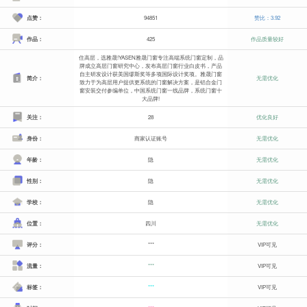
点赞：
94851
赞比：3.92
作品：
425
作品质量较好
住高层，选雅晟!YASEN雅晟门窗专注高端系统门窗定制，品
牌成立高层门窗研究中心，发布高层门窗行业白皮书，产品
自主研发设计获美国缪斯奖等多项国际设计奖项。雅晟门窗
简介：
无需优化
致力于为高层用户提供更系统的门窗解决方案，是铝合金门
窗安装交付参编单位，中国系统门窗一线品牌，系统门窗十
大品牌!
关注：
28
优化良好
身份：
商家认证账号
无需优化
年龄：
隐
无需优化
性别：
隐
无需优化
学校：
隐
无需优化
位置：
四川
无需优化
评分：
***
VIP可见
流量：
***
VIP可见
标签：
***
VIP可见