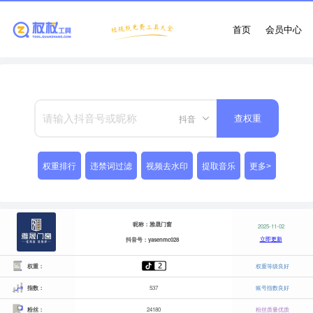
首页
会员中心
抖音
查权重
权重排行
违禁词过滤
视频去水印
提取音乐
更多>
昵称：雅晟门窗
2025-11-02
立即更新
抖音号：yasenmc028
权重：
权重等级良好
指数：
537
账号指数良好
粉丝：
24180
粉丝质量优质